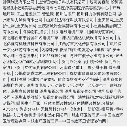
筛网制品有限公司
|
上海谊敏电子科技有限公司
|
蛟河美容院|蛟河美
容整形|蛟河美容会所|蛟河市七号医疗美容医疗美容整形中心
|
环氧
地坪漆-工业用漆加工-管道漆-扬州油漆厂 扬州科力涂料有限公司-扬
州市科力涂料有限公司
|
山东创达环保科技有限公司
|
重庆筛网_重庆
护栏网_重庆防护网-重庆富诚泽金属筛网有限公司
|
社旗县腾志商贸
有限公司
|
海得物联_首页
|
源头电线电缆厂家-【润腾线缆官网】—
河北邢台市宁晋县知名电缆厂家
|
潍坊汇鑫达机械设备有限公司
|
湖
北亿鑫有机硅胶科技有限公司
|
江西好言文化传播有限公司
|
宜兴得
一文化旅游有限公司
|
标牌制作_徽章制作_奖牌定做_胸牌厂家_安全
警示牌 - 苍南县丰利工艺品有限公司
|
枣庄市傻子水业有限公司-泉头
水,桶装水,矿物质水,高端饮用水
|
厦门办公桌_厦门办公椅_厦门办公
家具厂-厦门立优家具有限公司
|
河南豫弘重工、豫弘烘干机,煤泥烘
干机
|
台州骁龙膜结构工程有限公司
|
廊坊市玖道筑装饰装修有限公
司
|
布料溜槽_河北复合耐磨板_耐磨微晶渣沟-济宁福盛
|
深圳宣传片,
深圳广告片，深圳微电影，活动策划，活动执行，活动推广，影视媒
体，深圳宣传片拍摄,深圳影视公司,深圳影视制作公司,深圳影视广告
公司 - 深圳市皓雅博艺影视文化有限公司
|
法兰蝶阀,对夹式蝶阀,硬密
封蝶阀_蝶阀生产厂家
|
粉体表面改性剂,粉体助磨改性剂,分散剂
AD5040,陶瓷分散剂,无机颜料分散剂【澳达】
|
防护罩-排屑机-塑料
拖链-庆云华德机床辅机制造有限公司
|
城市环卫管理师—中国市政环
卫管理咨询网－城市环卫管理师—中国市政环卫管理咨询网
|