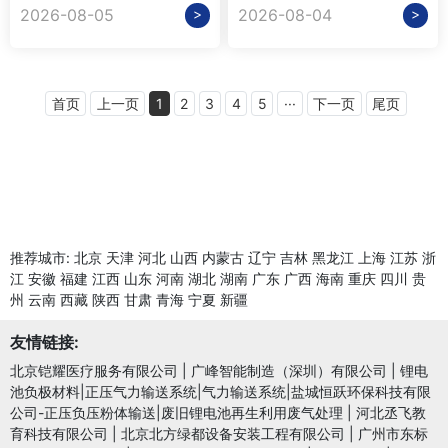
>
>
2026-08-05
2026-08-04
首页
上一页
1
2
3
4
5
···
下一页
尾页
推荐城市:
北京
天津
河北
山西
内蒙古
辽宁
吉林
黑龙江
上海
江苏
浙
江
安徽
福建
江西
山东
河南
湖北
湖南
广东
广西
海南
重庆
四川
贵
州
云南
西藏
陕西
甘肃
青海
宁夏
新疆
友情链接:
北京铠耀医疗服务有限公司
|
广峰智能制造（深圳）有限公司
|
锂电
池负极材料|正压气力输送系统|气力输送系统|盐城恒跃环保科技有限
公司-正压负压粉体输送|废旧锂电池再生利用废气处理
|
河北丞飞教
育科技有限公司
|
北京北方绿都设备安装工程有限公司
|
广州市东标