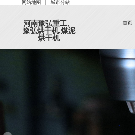
网站地图
|
城市分站
河南豫弘重工、
首页
豫弘烘干机,煤泥
烘干机