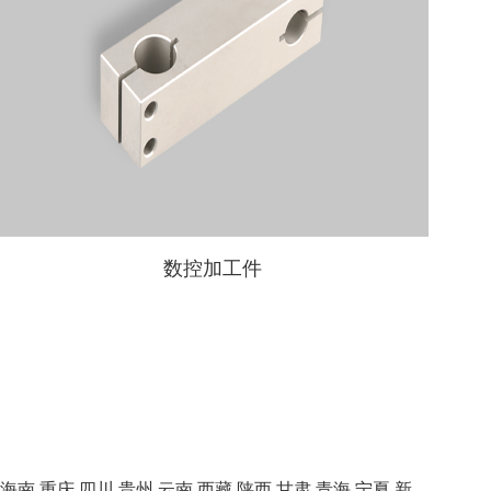
数控加工件
海南
重庆
四川
贵州
云南
西藏
陕西
甘肃
青海
宁夏
新