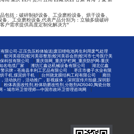
产品包括：破碎制砂设备、工业磨粉设备、烘干设备、
备、工业磨粉设备,代表产品分别为：立轴多级破碎
客户需求提供高度定制化解决方*
技有限公司-正压负压粉体输送|废旧锂电池再生利用废气处理
|
蛟河美容院|蛟河美容整形|蛟河美容会所|蛟河市七号医疗美
|
保科技有限公司
重庆筛网_重庆护栏网_重庆防护网-重庆
|
|
知名电缆厂家
潍坊汇鑫达机械设备有限公司
湖北亿鑫
|
警示牌 - 苍南县丰利工艺品有限公司
枣庄市傻子水业有限
|
|
烘干机,煤泥烘干机
台州骁龙膜结构工程有限公司
廊坊
划，活动执行，活动推广，影视媒体，深圳宣传片拍摄,深圳影
|
粉体表面改性剂,粉体助磨改性剂,分散剂AD5040,陶瓷分散
|
网－城市环卫管理师—中国市政环卫管理咨询网