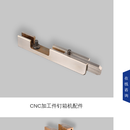
在
线
咨
询
CNC加工件钉箱机配件