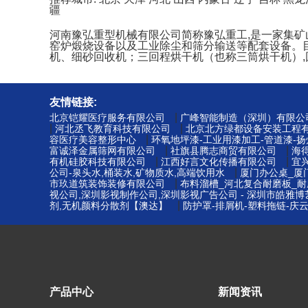
疆
河南豫弘重型机械有限公司简称豫弘重工,是一家集
窑炉煅烧设备以及工业除尘和筛分输送等配套设备。
机、细砂回收机；三回程烘干机（也称三筒烘干机）,
友情链接:
|
北京铠耀医疗服务有限公司
广峰智能制造（深圳）有限公
|
|
河北丞飞教育科技有限公司
北京北方绿都设备安装工程
|
容医疗美容整形中心
环氧地坪漆-工业用漆加工-管道漆-
|
|
富诚泽金属筛网有限公司
社旗县腾志商贸有限公司
海
|
|
有机硅胶科技有限公司
江西好言文化传播有限公司
宜
|
公司-泉头水,桶装水,矿物质水,高端饮用水
厦门办公桌_厦
|
市玖道筑装饰装修有限公司
布料溜槽_河北复合耐磨板_耐
视公司,深圳影视制作公司,深圳影视广告公司 - 深圳市皓雅
|
剂,无机颜料分散剂【澳达】
防护罩-排屑机-塑料拖链-庆
产品中心
新闻资讯