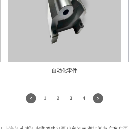
自动化零件
1
2
3
4
江
上海
江苏
浙江
安徽
福建
江西
山东
河南
湖北
湖南
广东
广西