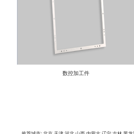
数控加工件
推荐城市:
北京
天津
河北
山西
内蒙古
辽宁
吉林
黑龙