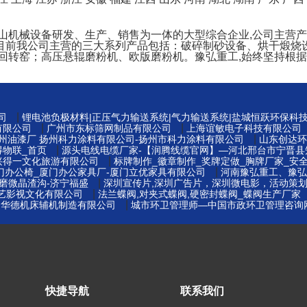
矿山机械设备研发、生产、销售为一体的大型综合企业,公司主营
目前我公司主营的三大系列产品包括：破碎制砂设备、烘干煅烧设
回转窑；高压悬辊磨粉机、欧版磨粉机。豫弘重工,始终坚持根据
|
司
锂电池负极材料|正压气力输送系统|气力输送系统|盐城恒跃环保科
|
|
有限公司
广州市东标筛网制品有限公司
上海谊敏电子科技有限公司
|
扬州油漆厂 扬州科力涂料有限公司-扬州市科力涂料有限公司
山东创达环
|
得物联_首页
源头电线电缆厂家-【润腾线缆官网】—河北邢台市宁晋县
|
兴得一文化旅游有限公司
标牌制作_徽章制作_奖牌定做_胸牌厂家_安全
|
门办公椅_厦门办公家具厂-厦门立优家具有限公司
河南豫弘重工、豫弘
|
磨微晶渣沟-济宁福盛
深圳宣传片,深圳广告片，深圳微电影，活动策
|
博艺影视文化有限公司
法兰蝶阀,对夹式蝶阀,硬密封蝶阀_蝶阀生产厂家
|
云华德机床辅机制造有限公司
城市环卫管理师—中国市政环卫管理咨询
快捷导航
联系我们