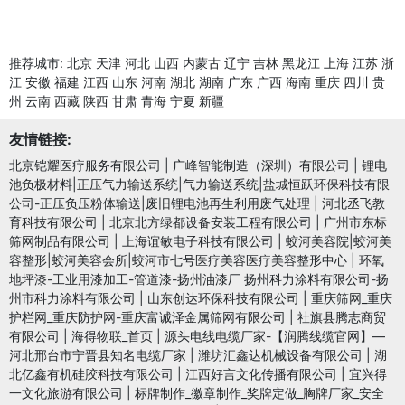
推荐城市:
北京
天津
河北
山西
内蒙古
辽宁
吉林
黑龙江
上海
江苏
浙
江
安徽
福建
江西
山东
河南
湖北
湖南
广东
广西
海南
重庆
四川
贵
州
云南
西藏
陕西
甘肃
青海
宁夏
新疆
友情链接:
北京铠耀医疗服务有限公司
|
广峰智能制造（深圳）有限公司
|
锂电
池负极材料|正压气力输送系统|气力输送系统|盐城恒跃环保科技有限
公司-正压负压粉体输送|废旧锂电池再生利用废气处理
|
河北丞飞教
育科技有限公司
|
北京北方绿都设备安装工程有限公司
|
广州市东标
筛网制品有限公司
|
上海谊敏电子科技有限公司
|
蛟河美容院|蛟河美
容整形|蛟河美容会所|蛟河市七号医疗美容医疗美容整形中心
|
环氧
地坪漆-工业用漆加工-管道漆-扬州油漆厂 扬州科力涂料有限公司-扬
州市科力涂料有限公司
|
山东创达环保科技有限公司
|
重庆筛网_重庆
护栏网_重庆防护网-重庆富诚泽金属筛网有限公司
|
社旗县腾志商贸
有限公司
|
海得物联_首页
|
源头电线电缆厂家-【润腾线缆官网】—
河北邢台市宁晋县知名电缆厂家
|
潍坊汇鑫达机械设备有限公司
|
湖
北亿鑫有机硅胶科技有限公司
|
江西好言文化传播有限公司
|
宜兴得
一文化旅游有限公司
|
标牌制作_徽章制作_奖牌定做_胸牌厂家_安全