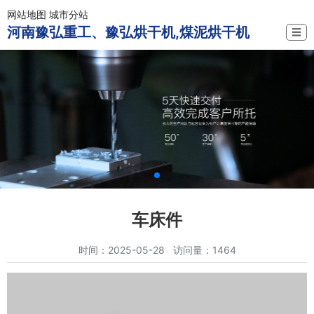
网站地图
城市分站
河南豫弘重工、豫弘烘干机,煤泥烘干机
☰
车床件
时间：2025-05-28 访问量：1464