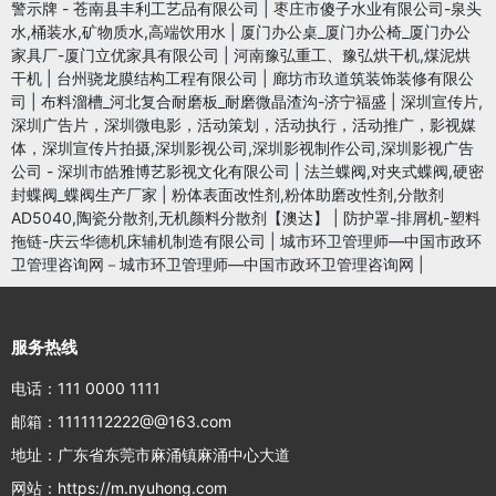
警示牌 - 苍南县丰利工艺品有限公司
|
枣庄市傻子水业有限公司-泉头
水,桶装水,矿物质水,高端饮用水
|
厦门办公桌_厦门办公椅_厦门办公
家具厂-厦门立优家具有限公司
|
河南豫弘重工、豫弘烘干机,煤泥烘
干机
|
台州骁龙膜结构工程有限公司
|
廊坊市玖道筑装饰装修有限公
司
|
布料溜槽_河北复合耐磨板_耐磨微晶渣沟-济宁福盛
|
深圳宣传片,
深圳广告片，深圳微电影，活动策划，活动执行，活动推广，影视媒
体，深圳宣传片拍摄,深圳影视公司,深圳影视制作公司,深圳影视广告
公司 - 深圳市皓雅博艺影视文化有限公司
|
法兰蝶阀,对夹式蝶阀,硬密
封蝶阀_蝶阀生产厂家
|
粉体表面改性剂,粉体助磨改性剂,分散剂
AD5040,陶瓷分散剂,无机颜料分散剂【澳达】
|
防护罩-排屑机-塑料
拖链-庆云华德机床辅机制造有限公司
|
城市环卫管理师—中国市政环
卫管理咨询网－城市环卫管理师—中国市政环卫管理咨询网
|
服务热线
电话：111 0000 1111
邮箱：1111112222@@163.com
地址：广东省东莞市麻涌镇麻涌中心大道
网站：https://m.nyuhong.com