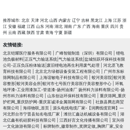
推荐城市:
北京
天津
河北
山西
内蒙古
辽宁
吉林
黑龙江
上海
江苏
浙
江
安徽
福建
江西
山东
河南
湖北
湖南
广东
广西
海南
重庆
四川
贵
州
云南
西藏
陕西
甘肃
青海
宁夏
新疆
友情链接:
北京铠耀医疗服务有限公司
|
广峰智能制造（深圳）有限公司
|
锂电
池负极材料|正压气力输送系统|气力输送系统|盐城恒跃环保科技有限
公司-正压负压粉体输送|废旧锂电池再生利用废气处理
|
河北丞飞教
育科技有限公司
|
北京北方绿都设备安装工程有限公司
|
广州市东标
筛网制品有限公司
|
上海谊敏电子科技有限公司
|
蛟河美容院|蛟河美
容整形|蛟河美容会所|蛟河市七号医疗美容医疗美容整形中心
|
环氧
地坪漆-工业用漆加工-管道漆-扬州油漆厂 扬州科力涂料有限公司-扬
州市科力涂料有限公司
|
山东创达环保科技有限公司
|
重庆筛网_重庆
护栏网_重庆防护网-重庆富诚泽金属筛网有限公司
|
社旗县腾志商贸
有限公司
|
海得物联_首页
|
源头电线电缆厂家-【润腾线缆官网】—
河北邢台市宁晋县知名电缆厂家
|
潍坊汇鑫达机械设备有限公司
|
湖
北亿鑫有机硅胶科技有限公司
|
江西好言文化传播有限公司
|
宜兴得
一文化旅游有限公司
|
标牌制作_徽章制作_奖牌定做_胸牌厂家_安全