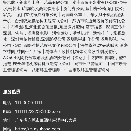
警示牌 - 苍南县丰利工艺品有限公司
|
枣庄市傻子水业有限公司-泉头
水,桶装水,矿物质水,高端饮用水
|
厦门办公桌_厦门办公椅_厦门办公
家具厂-厦门立优家具有限公司
|
河南豫弘重工、豫弘烘干机,煤泥烘
干机
|
台州骁龙膜结构工程有限公司
|
廊坊市玖道筑装饰装修有限公
司
|
布料溜槽_河北复合耐磨板_耐磨微晶渣沟-济宁福盛
|
深圳宣传片,
深圳广告片，深圳微电影，活动策划，活动执行，活动推广，影视媒
体，深圳宣传片拍摄,深圳影视公司,深圳影视制作公司,深圳影视广告
公司 - 深圳市皓雅博艺影视文化有限公司
|
法兰蝶阀,对夹式蝶阀,硬密
封蝶阀_蝶阀生产厂家
|
粉体表面改性剂,粉体助磨改性剂,分散剂
AD5040,陶瓷分散剂,无机颜料分散剂【澳达】
|
防护罩-排屑机-塑料
拖链-庆云华德机床辅机制造有限公司
|
城市环卫管理师—中国市政环
卫管理咨询网－城市环卫管理师—中国市政环卫管理咨询网
|
服务热线
电话：111 0000 1111
邮箱：1111112222@@163.com
地址：广东省东莞市麻涌镇麻涌中心大道
网站：https://m.nyuhong.com