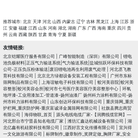
推荐城市:
北京
天津
河北
山西
内蒙古
辽宁
吉林
黑龙江
上海
江苏
浙
江
安徽
福建
江西
山东
河南
湖北
湖南
广东
广西
海南
重庆
四川
贵
州
云南
西藏
陕西
甘肃
青海
宁夏
新疆
友情链接:
北京铠耀医疗服务有限公司
|
广峰智能制造（深圳）有限公司
|
锂电
池负极材料|正压气力输送系统|气力输送系统|盐城恒跃环保科技有限
公司-正压负压粉体输送|废旧锂电池再生利用废气处理
|
河北丞飞教
育科技有限公司
|
北京北方绿都设备安装工程有限公司
|
广州市东标
筛网制品有限公司
|
上海谊敏电子科技有限公司
|
蛟河美容院|蛟河美
容整形|蛟河美容会所|蛟河市七号医疗美容医疗美容整形中心
|
环氧
地坪漆-工业用漆加工-管道漆-扬州油漆厂 扬州科力涂料有限公司-扬
州市科力涂料有限公司
|
山东创达环保科技有限公司
|
重庆筛网_重庆
护栏网_重庆防护网-重庆富诚泽金属筛网有限公司
|
社旗县腾志商贸
有限公司
|
海得物联_首页
|
源头电线电缆厂家-【润腾线缆官网】—
河北邢台市宁晋县知名电缆厂家
|
潍坊汇鑫达机械设备有限公司
|
湖
北亿鑫有机硅胶科技有限公司
|
江西好言文化传播有限公司
|
宜兴得
一文化旅游有限公司
|
标牌制作_徽章制作_奖牌定做_胸牌厂家_安全