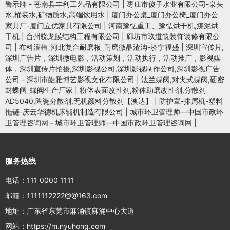
警示牌 - 苍南县丰利工艺品有限公司
|
枣庄市傻子水业有限公司-泉头
水,桶装水,矿物质水,高端饮用水
|
厦门办公桌_厦门办公椅_厦门办公
家具厂-厦门立优家具有限公司
|
河南豫弘重工、豫弘烘干机,煤泥烘
干机
|
台州骁龙膜结构工程有限公司
|
廊坊市玖道筑装饰装修有限公
司
|
布料溜槽_河北复合耐磨板_耐磨微晶渣沟-济宁福盛
|
深圳宣传片,
深圳广告片，深圳微电影，活动策划，活动执行，活动推广，影视媒
体，深圳宣传片拍摄,深圳影视公司,深圳影视制作公司,深圳影视广告
公司 - 深圳市皓雅博艺影视文化有限公司
|
法兰蝶阀,对夹式蝶阀,硬密
封蝶阀_蝶阀生产厂家
|
粉体表面改性剂,粉体助磨改性剂,分散剂
AD5040,陶瓷分散剂,无机颜料分散剂【澳达】
|
防护罩-排屑机-塑料
拖链-庆云华德机床辅机制造有限公司
|
城市环卫管理师—中国市政环
卫管理咨询网－城市环卫管理师—中国市政环卫管理咨询网
|
服务热线
电话：111 0000 1111
邮箱：1111112222@@163.com
地址：广东省东莞市麻涌镇麻涌中心大道
网站：https://m.nyuhong.com