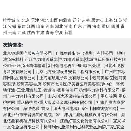
推荐城市:
北京
天津
河北
山西
内蒙古
辽宁
吉林
黑龙江
上海
江苏
浙
江
安徽
福建
江西
山东
河南
湖北
湖南
广东
广西
海南
重庆
四川
贵
州
云南
西藏
陕西
甘肃
青海
宁夏
新疆
友情链接:
北京铠耀医疗服务有限公司
|
广峰智能制造（深圳）有限公司
|
锂电
池负极材料|正压气力输送系统|气力输送系统|盐城恒跃环保科技有限
公司-正压负压粉体输送|废旧锂电池再生利用废气处理
|
河北丞飞教
育科技有限公司
|
北京北方绿都设备安装工程有限公司
|
广州市东标
筛网制品有限公司
|
上海谊敏电子科技有限公司
|
蛟河美容院|蛟河美
容整形|蛟河美容会所|蛟河市七号医疗美容医疗美容整形中心
|
环氧
地坪漆-工业用漆加工-管道漆-扬州油漆厂 扬州科力涂料有限公司-扬
州市科力涂料有限公司
|
山东创达环保科技有限公司
|
重庆筛网_重庆
护栏网_重庆防护网-重庆富诚泽金属筛网有限公司
|
社旗县腾志商贸
有限公司
|
海得物联_首页
|
源头电线电缆厂家-【润腾线缆官网】—
河北邢台市宁晋县知名电缆厂家
|
潍坊汇鑫达机械设备有限公司
|
湖
北亿鑫有机硅胶科技有限公司
|
江西好言文化传播有限公司
|
宜兴得
一文化旅游有限公司
|
标牌制作_徽章制作_奖牌定做_胸牌厂家_安全