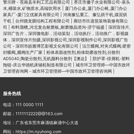
警示牌 - 苍南县丰利工艺品有限公司
|
枣庄市傻子水业有限公司-泉头
水,桶装水,矿物质水,高端饮用水
|
厦门办公桌_厦门办公椅_厦门办公
家具厂-厦门立优家具有限公司
|
河南豫弘重工、豫弘烘干机,煤泥烘
干机
|
台州骁龙膜结构工程有限公司
|
廊坊市玖道筑装饰装修有限公
司
|
布料溜槽_河北复合耐磨板_耐磨微晶渣沟-济宁福盛
|
深圳宣传片,
深圳广告片，深圳微电影，活动策划，活动执行，活动推广，影视媒
体，深圳宣传片拍摄,深圳影视公司,深圳影视制作公司,深圳影视广告
公司 - 深圳市皓雅博艺影视文化有限公司
|
法兰蝶阀,对夹式蝶阀,硬密
封蝶阀_蝶阀生产厂家
|
粉体表面改性剂,粉体助磨改性剂,分散剂
AD5040,陶瓷分散剂,无机颜料分散剂【澳达】
|
防护罩-排屑机-塑料
拖链-庆云华德机床辅机制造有限公司
|
城市环卫管理师—中国市政环
卫管理咨询网－城市环卫管理师—中国市政环卫管理咨询网
|
服务热线
电话：111 0000 1111
邮箱：1111112222@@163.com
地址：广东省东莞市麻涌镇麻涌中心大道
网站：https://m.nyuhong.com