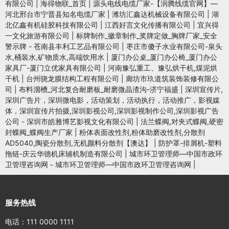
有限公司
|
海得物联_首页
|
源头电线电缆厂家-【润腾线缆官网】—
河北邢台市宁晋县知名电缆厂家
|
潍坊汇鑫达机械设备有限公司
|
湖
北亿鑫有机硅胶科技有限公司
|
江西好言文化传播有限公司
|
宜兴得
一文化旅游有限公司
|
标牌制作_徽章制作_奖牌定做_胸牌厂家_安全
警示牌 - 苍南县丰利工艺品有限公司
|
枣庄市傻子水业有限公司-泉头
水,桶装水,矿物质水,高端饮用水
|
厦门办公桌_厦门办公椅_厦门办公
家具厂-厦门立优家具有限公司
|
河南豫弘重工、豫弘烘干机,煤泥烘
干机
|
台州骁龙膜结构工程有限公司
|
廊坊市玖道筑装饰装修有限公
司
|
布料溜槽_河北复合耐磨板_耐磨微晶渣沟-济宁福盛
|
深圳宣传片,
深圳广告片，深圳微电影，活动策划，活动执行，活动推广，影视媒
体，深圳宣传片拍摄,深圳影视公司,深圳影视制作公司,深圳影视广告
公司 - 深圳市皓雅博艺影视文化有限公司
|
法兰蝶阀,对夹式蝶阀,硬密
封蝶阀_蝶阀生产厂家
|
粉体表面改性剂,粉体助磨改性剂,分散剂
AD5040,陶瓷分散剂,无机颜料分散剂【澳达】
|
防护罩-排屑机-塑料
拖链-庆云华德机床辅机制造有限公司
|
城市环卫管理师—中国市政环
卫管理咨询网－城市环卫管理师—中国市政环卫管理咨询网
|
服务热线
电话：111 0000 1111