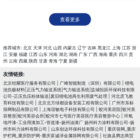
查看更多
推荐城市:
北京
天津
河北
山西
内蒙古
辽宁
吉林
黑龙江
上海
江苏
浙
江
安徽
福建
江西
山东
河南
湖北
湖南
广东
广西
海南
重庆
四川
贵
州
云南
西藏
陕西
甘肃
青海
宁夏
新疆
友情链接:
北京铠耀医疗服务有限公司
|
广峰智能制造（深圳）有限公司
|
锂电
池负极材料|正压气力输送系统|气力输送系统|盐城恒跃环保科技有限
公司-正压负压粉体输送|废旧锂电池再生利用废气处理
|
河北丞飞教
育科技有限公司
|
北京北方绿都设备安装工程有限公司
|
广州市东标
筛网制品有限公司
|
上海谊敏电子科技有限公司
|
蛟河美容院|蛟河美
容整形|蛟河美容会所|蛟河市七号医疗美容医疗美容整形中心
|
环氧
地坪漆-工业用漆加工-管道漆-扬州油漆厂 扬州科力涂料有限公司-扬
州市科力涂料有限公司
|
山东创达环保科技有限公司
|
重庆筛网_重庆
护栏网_重庆防护网-重庆富诚泽金属筛网有限公司
|
社旗县腾志商贸