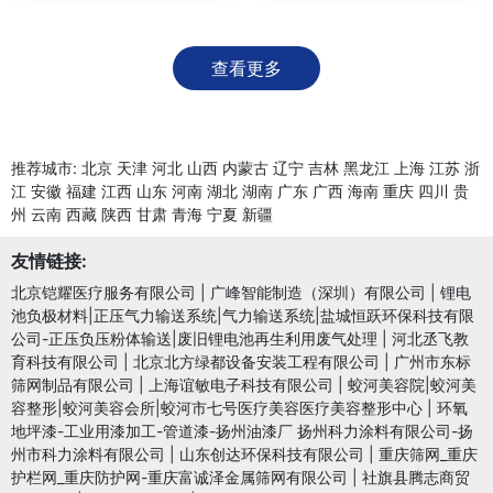
查看更多
推荐城市:
北京
天津
河北
山西
内蒙古
辽宁
吉林
黑龙江
上海
江苏
浙
江
安徽
福建
江西
山东
河南
湖北
湖南
广东
广西
海南
重庆
四川
贵
州
云南
西藏
陕西
甘肃
青海
宁夏
新疆
友情链接:
北京铠耀医疗服务有限公司
|
广峰智能制造（深圳）有限公司
|
锂电
池负极材料|正压气力输送系统|气力输送系统|盐城恒跃环保科技有限
公司-正压负压粉体输送|废旧锂电池再生利用废气处理
|
河北丞飞教
育科技有限公司
|
北京北方绿都设备安装工程有限公司
|
广州市东标
筛网制品有限公司
|
上海谊敏电子科技有限公司
|
蛟河美容院|蛟河美
容整形|蛟河美容会所|蛟河市七号医疗美容医疗美容整形中心
|
环氧
地坪漆-工业用漆加工-管道漆-扬州油漆厂 扬州科力涂料有限公司-扬
州市科力涂料有限公司
|
山东创达环保科技有限公司
|
重庆筛网_重庆
护栏网_重庆防护网-重庆富诚泽金属筛网有限公司
|
社旗县腾志商贸