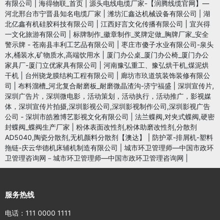
有限公司
|
海得物联_首页
|
源头电线电缆厂家-【润腾线缆官网】—
河北邢台市宁晋县知名电缆厂家
|
潍坊汇鑫达机械设备有限公司
|
湖
北亿鑫有机硅胶科技有限公司
|
江西好言文化传播有限公司
|
宜兴得
一文化旅游有限公司
|
标牌制作_徽章制作_奖牌定做_胸牌厂家_安全
警示牌 - 苍南县丰利工艺品有限公司
|
枣庄市傻子水业有限公司-泉头
水,桶装水,矿物质水,高端饮用水
|
厦门办公桌_厦门办公椅_厦门办公
家具厂-厦门立优家具有限公司
|
河南豫弘重工、豫弘烘干机,煤泥烘
干机
|
台州骁龙膜结构工程有限公司
|
廊坊市玖道筑装饰装修有限公
司
|
布料溜槽_河北复合耐磨板_耐磨微晶渣沟-济宁福盛
|
深圳宣传片,
深圳广告片，深圳微电影，活动策划，活动执行，活动推广，影视媒
体，深圳宣传片拍摄,深圳影视公司,深圳影视制作公司,深圳影视广告
公司 - 深圳市皓雅博艺影视文化有限公司
|
法兰蝶阀,对夹式蝶阀,硬密
封蝶阀_蝶阀生产厂家
|
粉体表面改性剂,粉体助磨改性剂,分散剂
AD5040,陶瓷分散剂,无机颜料分散剂【澳达】
|
防护罩-排屑机-塑料
拖链-庆云华德机床辅机制造有限公司
|
城市环卫管理师—中国市政环
卫管理咨询网－城市环卫管理师—中国市政环卫管理咨询网
|
服务热线
电话：111 0000 1111