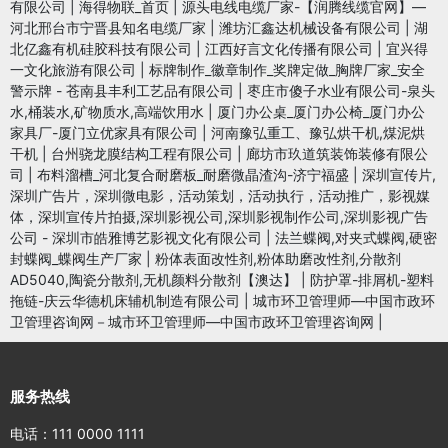
有限公司
|
海得物联_首页
|
源头电线电缆厂家-【润腾线缆官网】—
河北邢台市宁晋县知名电缆厂家
|
潍坊汇鑫达机械设备有限公司
|
湖
北亿鑫有机硅胶科技有限公司
|
江西好言文化传播有限公司
|
宜兴得
一文化旅游有限公司
|
标牌制作_徽章制作_奖牌定做_胸牌厂家_安全
警示牌 - 苍南县丰利工艺品有限公司
|
枣庄市傻子水业有限公司-泉头
水,桶装水,矿物质水,高端饮用水
|
厦门办公桌_厦门办公椅_厦门办公
家具厂-厦门立优家具有限公司
|
河南豫弘重工、豫弘烘干机,煤泥烘
干机
|
台州骁龙膜结构工程有限公司
|
廊坊市玖道筑装饰装修有限公
司
|
布料溜槽_河北复合耐磨板_耐磨微晶渣沟-济宁福盛
|
深圳宣传片,
深圳广告片，深圳微电影，活动策划，活动执行，活动推广，影视媒
体，深圳宣传片拍摄,深圳影视公司,深圳影视制作公司,深圳影视广告
公司 - 深圳市皓雅博艺影视文化有限公司
|
法兰蝶阀,对夹式蝶阀,硬密
封蝶阀_蝶阀生产厂家
|
粉体表面改性剂,粉体助磨改性剂,分散剂
AD5040,陶瓷分散剂,无机颜料分散剂【澳达】
|
防护罩-排屑机-塑料
拖链-庆云华德机床辅机制造有限公司
|
城市环卫管理师—中国市政环
卫管理咨询网－城市环卫管理师—中国市政环卫管理咨询网
|
服务热线
电话：111 0000 1111