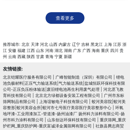
查看更多
推荐城市:
北京
天津
河北
山西
内蒙古
辽宁
吉林
黑龙江
上海
江苏
浙
江
安徽
福建
江西
山东
河南
湖北
湖南
广东
广西
海南
重庆
四川
贵
州
云南
西藏
陕西
甘肃
青海
宁夏
新疆
友情链接:
北京铠耀医疗服务有限公司
|
广峰智能制造（深圳）有限公司
|
锂电
池负极材料|正压气力输送系统|气力输送系统|盐城恒跃环保科技有限
公司-正压负压粉体输送|废旧锂电池再生利用废气处理
|
河北丞飞教
育科技有限公司
|
北京北方绿都设备安装工程有限公司
|
广州市东标
筛网制品有限公司
|
上海谊敏电子科技有限公司
|
蛟河美容院|蛟河美
容整形|蛟河美容会所|蛟河市七号医疗美容医疗美容整形中心
|
环氧
地坪漆-工业用漆加工-管道漆-扬州油漆厂 扬州科力涂料有限公司-扬
州市科力涂料有限公司
|
山东创达环保科技有限公司
|
重庆筛网_重庆
护栏网_重庆防护网-重庆富诚泽金属筛网有限公司
|
社旗县腾志商贸