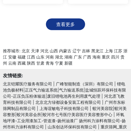
查看更多
推荐城市:
北京
天津
河北
山西
内蒙古
辽宁
吉林
黑龙江
上海
江苏
浙
江
安徽
福建
江西
山东
河南
湖北
湖南
广东
广西
海南
重庆
四川
贵
州
云南
西藏
陕西
甘肃
青海
宁夏
新疆
友情链接:
北京铠耀医疗服务有限公司
|
广峰智能制造（深圳）有限公司
|
锂电
池负极材料|正压气力输送系统|气力输送系统|盐城恒跃环保科技有限
公司-正压负压粉体输送|废旧锂电池再生利用废气处理
|
河北丞飞教
育科技有限公司
|
北京北方绿都设备安装工程有限公司
|
广州市东标
筛网制品有限公司
|
上海谊敏电子科技有限公司
|
蛟河美容院|蛟河美
容整形|蛟河美容会所|蛟河市七号医疗美容医疗美容整形中心
|
环氧
地坪漆-工业用漆加工-管道漆-扬州油漆厂 扬州科力涂料有限公司-扬
州市科力涂料有限公司
|
山东创达环保科技有限公司
|
重庆筛网_重庆