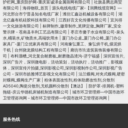
护栏网_重庆防护网-重庆富诚泽金属筛网有限公司
|
社旗县腾志商贸
有限公司
|
海得物联_首页
|
源头电线电缆厂家-【润腾线缆官网】—
河北邢台市宁晋县知名电缆厂家
|
潍坊汇鑫达机械设备有限公司
|
湖
北亿鑫有机硅胶科技有限公司
|
江西好言文化传播有限公司
|
宜兴得
一文化旅游有限公司
|
标牌制作_徽章制作_奖牌定做_胸牌厂家_安全
警示牌 - 苍南县丰利工艺品有限公司
|
枣庄市傻子水业有限公司-泉头
水,桶装水,矿物质水,高端饮用水
|
厦门办公桌_厦门办公椅_厦门办公
家具厂-厦门立优家具有限公司
|
河南豫弘重工、豫弘烘干机,煤泥烘
干机
|
台州骁龙膜结构工程有限公司
|
廊坊市玖道筑装饰装修有限公
司
|
布料溜槽_河北复合耐磨板_耐磨微晶渣沟-济宁福盛
|
深圳宣传片,
深圳广告片，深圳微电影，活动策划，活动执行，活动推广，影视媒
体，深圳宣传片拍摄,深圳影视公司,深圳影视制作公司,深圳影视广告
公司 - 深圳市皓雅博艺影视文化有限公司
|
法兰蝶阀,对夹式蝶阀,硬密
封蝶阀_蝶阀生产厂家
|
粉体表面改性剂,粉体助磨改性剂,分散剂
AD5040,陶瓷分散剂,无机颜料分散剂【澳达】
|
防护罩-排屑机-塑料
拖链-庆云华德机床辅机制造有限公司
|
城市环卫管理师—中国市政环
卫管理咨询网－城市环卫管理师—中国市政环卫管理咨询网
|
服务热线