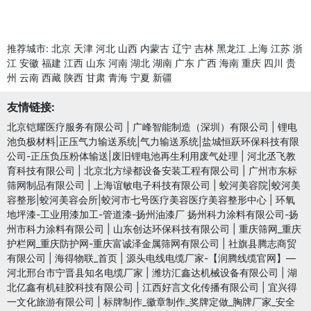
推荐城市:
北京
天津
河北
山西
内蒙古
辽宁
吉林
黑龙江
上海
江苏
浙
江
安徽
福建
江西
山东
河南
湖北
湖南
广东
广西
海南
重庆
四川
贵
州
云南
西藏
陕西
甘肃
青海
宁夏
新疆
友情链接:
北京铠耀医疗服务有限公司
|
广峰智能制造（深圳）有限公司
|
锂电
池负极材料|正压气力输送系统|气力输送系统|盐城恒跃环保科技有限
公司-正压负压粉体输送|废旧锂电池再生利用废气处理
|
河北丞飞教
育科技有限公司
|
北京北方绿都设备安装工程有限公司
|
广州市东标
筛网制品有限公司
|
上海谊敏电子科技有限公司
|
蛟河美容院|蛟河美
容整形|蛟河美容会所|蛟河市七号医疗美容医疗美容整形中心
|
环氧
地坪漆-工业用漆加工-管道漆-扬州油漆厂 扬州科力涂料有限公司-扬
州市科力涂料有限公司
|
山东创达环保科技有限公司
|
重庆筛网_重庆
护栏网_重庆防护网-重庆富诚泽金属筛网有限公司
|
社旗县腾志商贸
有限公司
|
海得物联_首页
|
源头电线电缆厂家-【润腾线缆官网】—
河北邢台市宁晋县知名电缆厂家
|
潍坊汇鑫达机械设备有限公司
|
湖
北亿鑫有机硅胶科技有限公司
|
江西好言文化传播有限公司
|
宜兴得
一文化旅游有限公司
|
标牌制作_徽章制作_奖牌定做_胸牌厂家_安全