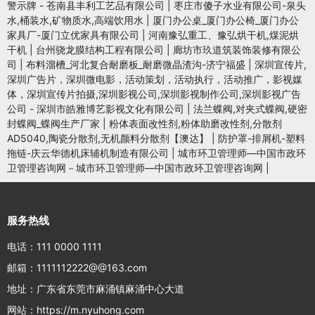
警示牌 - 苍南县丰利工艺品有限公司
|
枣庄市傻子水业有限公司-泉头
水,桶装水,矿物质水,高端饮用水
|
厦门办公桌_厦门办公椅_厦门办公
家具厂-厦门立优家具有限公司
|
河南豫弘重工、豫弘烘干机,煤泥烘
干机
|
台州骁龙膜结构工程有限公司
|
廊坊市玖道筑装饰装修有限公
司
|
布料溜槽_河北复合耐磨板_耐磨微晶渣沟-济宁福盛
|
深圳宣传片,
深圳广告片，深圳微电影，活动策划，活动执行，活动推广，影视媒
体，深圳宣传片拍摄,深圳影视公司,深圳影视制作公司,深圳影视广告
公司 - 深圳市皓雅博艺影视文化有限公司
|
法兰蝶阀,对夹式蝶阀,硬密
封蝶阀_蝶阀生产厂家
|
粉体表面改性剂,粉体助磨改性剂,分散剂
AD5040,陶瓷分散剂,无机颜料分散剂【澳达】
|
防护罩-排屑机-塑料
拖链-庆云华德机床辅机制造有限公司
|
城市环卫管理师—中国市政环
卫管理咨询网－城市环卫管理师—中国市政环卫管理咨询网
|
服务热线
电话：111 0000 1111
邮箱：1111112222@@163.com
地址：广东省东莞市麻涌镇麻涌中心大道
网站：https://m.nyuhong.com